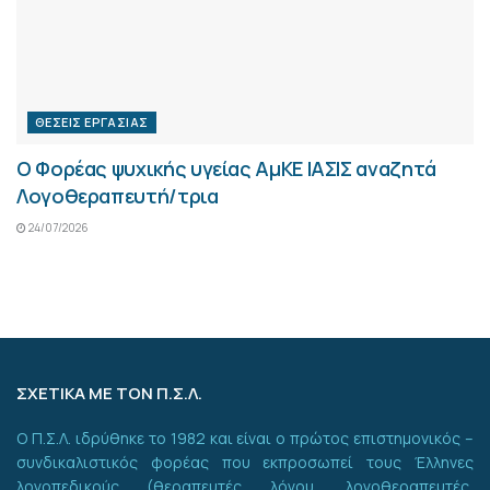
ΘΈΣΕΙΣ ΕΡΓΑΣΊΑΣ
Ο Φορέας ψυχικής υγείας ΑμΚΕ ΙΑΣΙΣ αναζητά
Λογοθεραπευτή/τρια
24/07/2026
ΣΧΕΤΙΚΑ ΜΕ ΤΟΝ Π.Σ.Λ.
Ο Π.Σ.Λ. ιδρύθηκε το 1982 και είναι ο πρώτος επιστημονικός –
συνδικαλιστικός φορέας που εκπροσωπεί τους Έλληνες
λογοπεδικούς (θεραπευτές λόγου, λογοθεραπευτές,