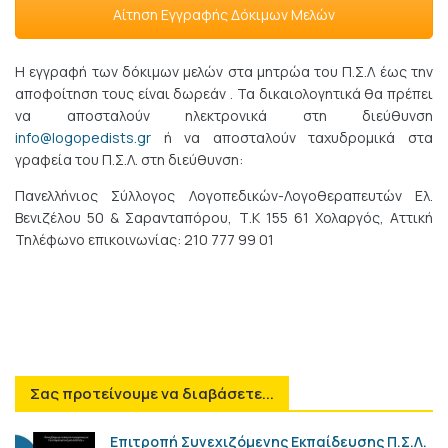
Αίτηση Εγγραφής Δόκιμων Μελών
Η εγγραφή των δόκιμων μελών στα μητρώα του Π.Σ.Λ έως την
αποφοίτηση τους είναι δωρεάν . Τα δικαιολογητικά θα πρέπει
να αποσταλούν ηλεκτρονικά στη διεύθυνση
info@logopedists.gr
ή να αποσταλούν ταχυδρομικά στα
γραφεία του Π.Σ.Λ. στη διεύθυνση:
Πανελλήνιος Σύλλογος Λογοπεδικών-Λογοθεραπευτών Ελ.
Βενιζέλου 50 & Σαρανταπόρου, Τ.Κ 155 61 Χολαργός, Αττική
Τηλέφωνο επικοινωνίας: 210 777 99 01
Σας προτείνουμε να διαβάσετε...
Επιτροπή Συνεχιζόμενης Εκπαίδευσης Π.Σ.Λ.