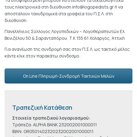
Τα υποψήφια μέλη μπορούν να στείλουν τα δικαιολογητικά
τους ηλεκτρονικά στη διεύθυνση info@logopedists.gr ή να
αποσταλούν ταχυδρομικά στα γραφεία του Π.Σ.Λ. στη
διεύθυνση:
Πανελλήνιος Σύλλογος Λογοπεδικών – Λογοθεραπευτών Ελ.
Βενιζέλου 50 & Σαρανταπόρου, Τ.Κ 155 61 Χολαργός, Αττική
Για ανανέωση της συνδρομή σας στον Π.Σ.Λ. ως τακτικό μέλος
κάντε κλικ στον παρακάτω σύνδεσμο:
On Line Πληρωμή-Συνδρομή Τακτικών Μελών
Τραπεζική Κατάθεση
Στοιχεία τραπεζικού λογαριασμού:
Τράπεζα: ALPHA BANK 232002001000011
ΙΒΑΝ: GR0501402320232002001000011